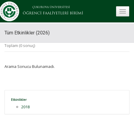
ÇUKUROVA ÜNİVERSİTESİ
toggle
ÖĞRENCİ FAALİYETLERİ BİRİMİ
Tüm Etkinlikler (2026)
Toplam (0 sonuç)
Arama Sonucu Bulunamadı.
Etkinlikler
2018