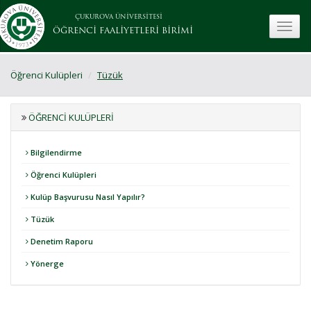
ÇUKUROVA ÜNİVERSİTESİ
toggle
ÖĞRENCİ FAALİYETLERİ BİRİMİ
Öğrenci Kulüpleri
Tüzük
ÖĞRENCI KULÜPLERI
Bilgilendirme
Öğrenci Kulüpleri
Kulüp Başvurusu Nasıl Yapılır?
Tüzük
Denetim Raporu
Yönerge